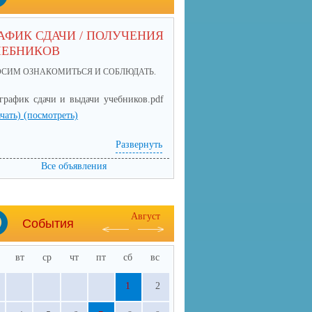
АФИК СДАЧИ / ПОЛУЧЕНИЯ
ЧЕБНИКОВ
ОСИМ ОЗНАКОМИТЬСЯ И СОБЛЮДАТЬ.
график сдачи и выдачи учебников.pdf
ачать)
(посмотреть)
Развернуть
Все объявления
Август
События
вт
ср
чт
пт
сб
вс
1
2