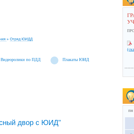
ГР
У
ПР
ения
»
Отряд ЮИДД
(ск
Видеоролики по ПДД
Плакаты ЮИД
пн
сный двор с ЮИД"