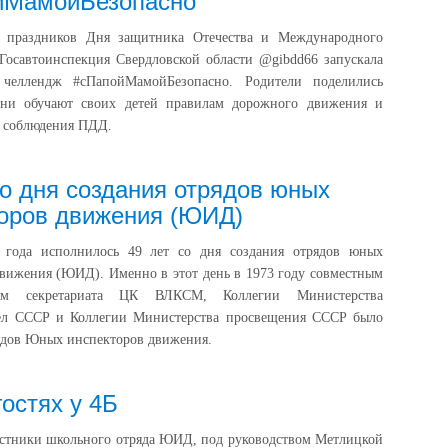
йМамойБезопасно
 праздников Дня защитника Отечества и Международного
Госавтоинспекция Свердловской области @gibdd66 запускала
 челлендж #сПапойМамойБезопасно. Родители поделились
ни обучают своих детей правилам дорожного движения и
 соблюдения ПДД.
со дня создания отрядов юных
оров движения (ЮИД)
 года исполнилось 49 лет со дня создания отрядов юных
вижения (ЮИД). Именно в этот день в 1973 году совместным
ием секретариата ЦК ВЛКСМ, Коллегии Министерства
ел СССР и Коллегии Министерства просвещения СССР было
ядов Юных инспекторов движения.
остях у 4Б
астники школьного отряда ЮИД, под руководством Метлицкой