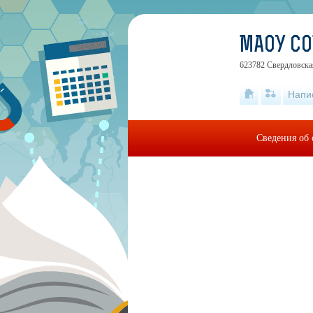
МАОУ С
623782 Свердловская
Напи
Сведения об 