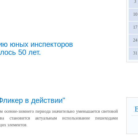
3
10
17
24
ию юных инспекторов
лось 50 лет.
31
Фликер в действии"
м осенне-зимнего периода значительно уменьшается световой
а становится актуальным использование пешеходами
их элементов.