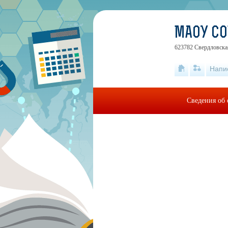
МАОУ С
623782 Свердловская
Напи
Сведения об 