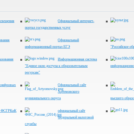
освещения
Официальный интернет-
портал государственных услуг
ования
Официальный
информационный портал ЕГЭ
"Российское об
азования
Информационная система
"Единое окно доступа к образовательным
информационно
ресурсам"
я цифровых
Официальный сайт
Артемовского
муниципального округа
высшего образ
т ФСГРКиК
официальный сайт
Федеральной налоговой
службы