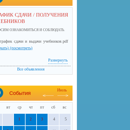
АФИК СДАЧИ / ПОЛУЧЕНИЯ
ЧЕБНИКОВ
ОСИМ ОЗНАКОМИТЬСЯ И СОБЛЮДАТЬ.
график сдачи и выдачи учебников.pdf
ачать)
(посмотреть)
Развернуть
Все объявления
Июль
События
вт
ср
чт
пт
сб
вс
1
2
3
4
5