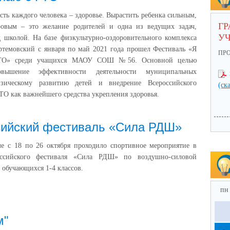
сть каждого человека – здоровье. Вырастить ребенка сильным,
ГР
ровым – это желание родителей и одна из ведущих задач,
У
 школой. На базе физкультурно-оздоровительного комплекса
ртемовский с января по май 2021 года прошел Фестиваль «Я
ПР
ТО» среди учащихся МАОУ СОШ №56. Основной целью
овышение эффективности деятельности муниципальных
зическому развитию детей и внедрение Всероссийского
(ск
ТО как важнейшего средства укрепления здоровья.
сийский фестиваль «Сила РДШ»
е с 18 по 26 октября проходило спортивное мероприятие в
оссийского фестиваля «Сила РДШ» по воздушно-силовой
и обучающихся 1-4 классов.
пн
м"