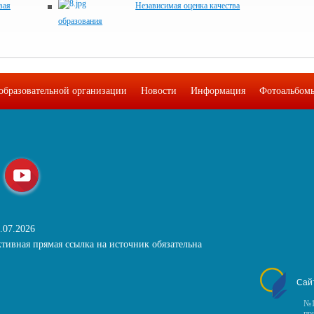
вая
Независимая оценка качества
образования
образовательной организации
Новости
Информация
Фотоальбом
.07.2026
тивная прямая ссылка на источник обязательна
Сай
№1
пр