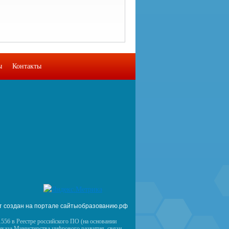
ы
Контакты
т создан на портале сайтыобразованию.рф
556 в Реестре российского ПО (на основании
иказа Министерства цифрового развития, связи