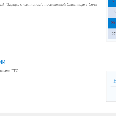
6
кой "Зарядке с чемпионом", посвященной Олимпиаде в Сочи -
13
20
27
ии
знаками ГТО