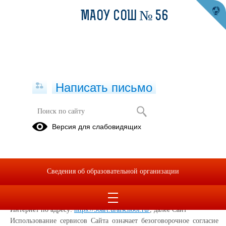
МАОУ СОШ № 56
Написать письмо
Политика конфиденциальности
Версия для слабовидящих
Настоящая Политика конфиденциальности (далее – Политика
конфиденциальности) персональных данных Муниципальное
автономное общеобразовательное учреждение Артемовского
Сведения об образовательной организации
городского округа «Средняя общеобразовательная школа № 56 с
углубленным изучением отдельных предметов», (далее –
Администрация Сайта) применяется при использовании в сети
Интернет по адресу:
https://56art.uralschool.ru/
, далее Сайт
Использование сервисов Сайта означает безоговорочное согласие