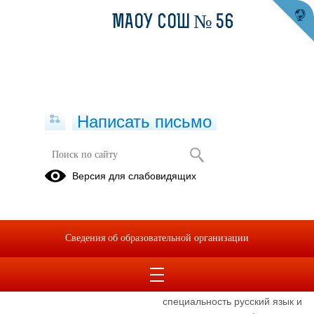
МАОУ СОШ № 56
Написать письмо
Учитель
Версия для слабовидящих
Аксёнова Галина
Степановна
Телефон
8(34363)49388
Сведения об образовательной организации
Уровень образования
Высшее профессиональное
Абаканский государственный
педагогический институт
специальность русский язык и