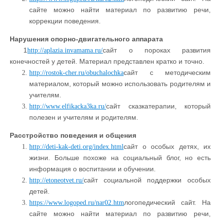
сайте можно найти материал по развитию речи,
коррекции поведения.
Нарушения опорно-двигательного аппарата
1
сайт о пороках развития
http://aplazia.invamama.ru/
конечностей у детей. Материал представлен кратко и точно.
сайт с методическим
http://rostok-cher.ru/obuchalochka
материалом, который можно использовать родителям и
учителям.
сайт сказкатерапии, который
http://www.elfikacka3ka.ru/
полезен и учителям и родителям.
Расстройство поведения и общения
сайт о особых детях, их
http://deti-kak-deti.org/index.html
жизни. Больше похоже на социальный блог, но есть
информация о воспитании и обучении.
сайт социальной поддержки особых
http://etoneotvet.ru/
детей.
логопедический сайт. На
https://www.logoped.ru/nar02.htm
сайте можно найти материал по развитию речи,