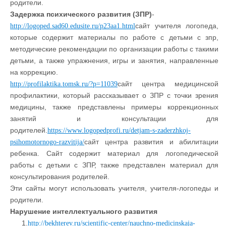
родители.
Задержка психического развития (ЗПР)
-
сайт учителя логопеда,
http://logoped.sad60.edusite.ru/p23aa1.html
которые содержит материалы по работе с детьми с зпр,
методические рекомендации по организации работы с такими
детьми, а также упражнения, игры и занятия, направленные
на коррекцию.
сайт центра медицинской
http://profilaktika.tomsk.ru/?p=11039
профилактики, который рассказывает о ЗПР с точки зрения
медицины, также представлены примеры коррекционных
занятий и консультации для
родителей.
https://www.logopedprofi.ru/detjam-s-zaderzhkoj-
сайт центра развития и абилитации
psihomotornogo-razvitija/
ребенка. Сайт содержит материал для логопедической
работы с детьми с ЗПР, также представлен материал для
консультирования родителей.
Эти сайты могут использовать учителя, учителя-логопеды и
родители.
Нарушение интеллектуального развития
1.
http://bekhterev.ru/scientific-center/nauchno-medicinskaja-