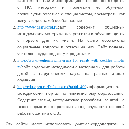
сайте можно найти информацию о особенностях детей
с НС, методами и приемами их обучения,
проконсультироваться с специалистом, посмотреть, как
живут люди с такой особенностью.
сайт содержит обширный
http
://www.deafworld.ru
методический материал для развития и обучения детей
с первого дня их жизни. На сайте обозначены
социальные вопросы и ответы на них. Сайт полезен
учителю – сурдопедагогу и родителям.
https://www.youhear.ru/materials_for_rehab_with_cochlea_impla
сайт содержит методические материалы для работы
nt/
детей с нарушениями слуха на разных этапах
обучения.
информационно-
http://edu-open.ru/Default.aspx?tabid=409
методический портал по инклюзивному образованию.
Содержит статьи, методические разработки занятий, а
также нормативно-правовые акты, служащие основой
работы с детьми с ОВЗ.
Эти сайты могут использовать учителя-сурдопедагоги и