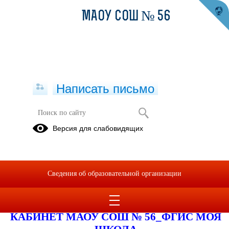
МАОУ СОШ № 56
Написать письмо
Версия для слабовидящих
Материально-техническое
обеспечение образовательной
деятельности, в том числе в
отношении инвалидов и лиц с
Сведения об образовательной организации
ограниченными возможностями
здоровья
КАБИНЕТ МАОУ СОШ № 56_ФГИС МОЯ