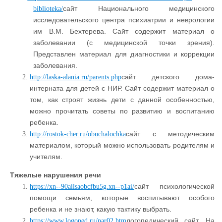
сайт Национального медицинского
biblioteka/
исследовательского центра психиатрии и неврологии
им В.М. Бехтерева. Сайт содержит материал о
заболевании (с медицинской точки зрения).
Представлен материал для диагностики и коррекции
заболевания.
сайт детского дома-
http://laska-alania.ru/parents.php
интерната для детей с НИР. Сайт содержит материал о
том, как строят жизнь дети с данной особенностью,
можно прочитать советы по развитию и воспитанию
ребенка.
сайт с методическим
http://rostok-cher.ru/obuchalochka
материалом, который можно использовать родителям и
учителям.
Тяжелые нарушения речи
сайт психологической
https://xn--90ailsaobcfbu5g.xn--p1ai/
помощи семьям, которые воспитывают особого
ребенка и не знают, какую тактику выбрать.
логопедический сайт. На
https://www.logoped.ru/nar02.htm