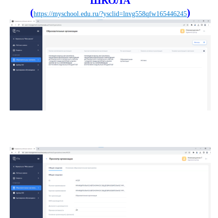
ШКОЛА
(
)
https://myschool.edu.ru/?ysclid=lnvg558qfw165446245