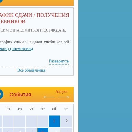
АФИК СДАЧИ / ПОЛУЧЕНИЯ
ЧЕБНИКОВ
ОСИМ ОЗНАКОМИТЬСЯ И СОБЛЮДАТЬ.
график сдачи и выдачи учебников.pdf
ачать)
(посмотреть)
Развернуть
Все объявления
Август
События
вт
ср
чт
пт
сб
вс
1
2