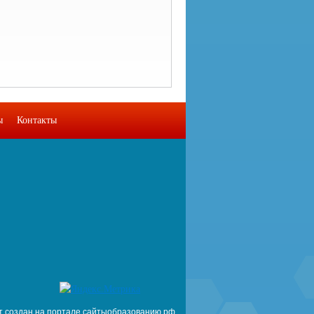
ы
Контакты
т создан на портале сайтыобразованию.рф