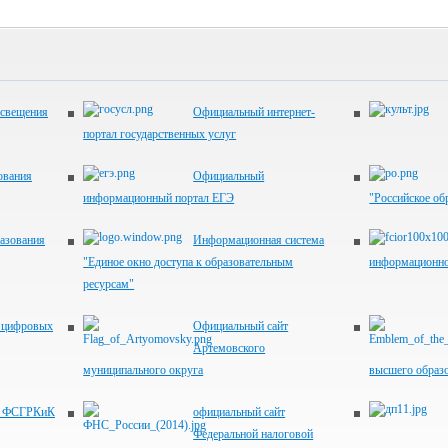
освещения
Официальный интернет-
портал государственных услуг
ования
Официальный
информационный портал ЕГЭ
"Российское об
азования
Информационная система
"Единое окно доступа к образовательным
информационно
ресурсам"
я цифровых
Официальный сайт
Артемовского
муниципального округа
высшего образ
т ФСГРКиК
официальный сайт
Федеральной налоговой