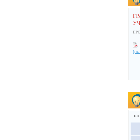
ГР
У
ПР
(ск
пн