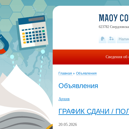
МАОУ С
623782 Свердловская
Напи
Сведения об 
Главная
»
Объявления
Объявления
Архив
ГРАФИК СДАЧИ / П
20.05.2026