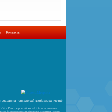
ы
Контакты
т создан на портале сайтыобразованию.рф
556 в Реестре российского ПО (на основании
иказа Министерства цифрового развития, связи