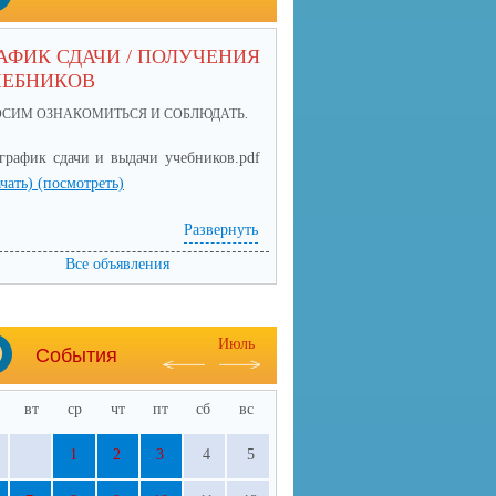
АФИК СДАЧИ / ПОЛУЧЕНИЯ
ЧЕБНИКОВ
ОСИМ ОЗНАКОМИТЬСЯ И СОБЛЮДАТЬ.
график сдачи и выдачи учебников.pdf
ачать)
(посмотреть)
Развернуть
Все объявления
Июль
События
вт
ср
чт
пт
сб
вс
1
2
3
4
5