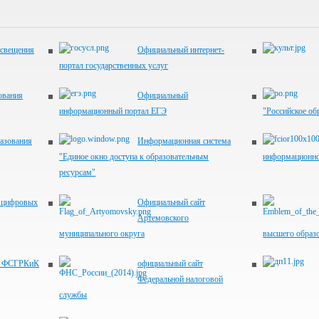
освещения
Официальный интернет-
портал государственных услуг
ования
Официальный
информационный портал ЕГЭ
"Российское об
азования
Информационная система
"Единое окно доступа к образовательным
информационно
ресурсам"
я цифровых
Официальный сайт
Артемовского
муниципального округа
высшего образ
т ФСГРКиК
официальный сайт
Федеральной налоговой
службы