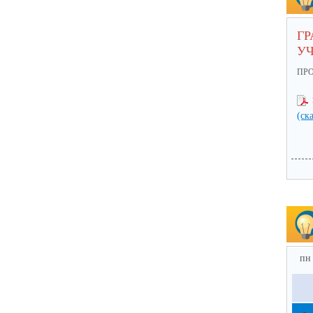
ГР
У
ПР
(ск
пн