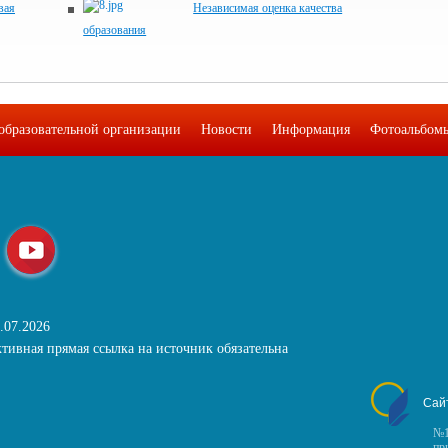
вая
Независимая оценка качества
образования
образовательной организации
Новости
Информация
Фотоальбом
.07.2026
тивная прямая ссылка на источник обязательна
Сай
№1
пр