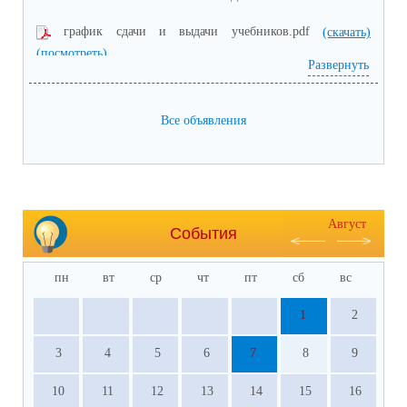
график сдачи и выдачи учебников.pdf
(скачать)
(посмотреть)
Развернуть
Все объявления
Август
События
пн
вт
ср
чт
пт
сб
вс
1
2
3
4
5
6
7
8
9
10
11
12
13
14
15
16