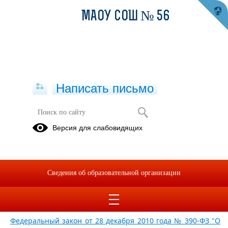
МАОУ СОШ № 56
Написать письмо
Нормативные правовые акты в
Версия для слабовидящих
сфере профилактики терроризма
03.10.2020
Конституция Российской Федерации
Сведения об образовательной организации
Федеральный закон от 6 марта 2006 года № 35-ФЗ "О
противодействии терроризму"
Федеральный закон от 28 декабря 2010 года № 390-ФЗ "О