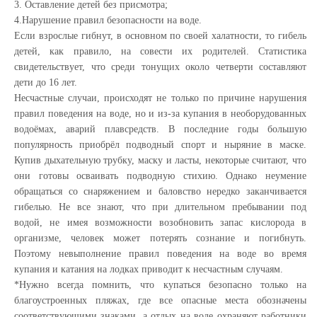
3. Оставление детей без присмотра;
4.Нарушение правил безопасности на воде.
Если взрослые гибнут, в основном по своей халатности, то гибель
детей, как правило, на совести их родителей. Статистика
свидетельствует, что среди тонущих около четверти составляют
дети до 16 лет.
Несчастные случаи, происходят не только по причине нарушения
правил поведения на воде, но и из-за купания в необорудованных
водоёмах, аварий плавсредств. В последние годы большую
популярность приобрёл подводный спорт и ныряние в маске.
Купив дыхательную трубку, маску и ласты, некоторые считают, что
они готовы осваивать подводную стихию. Однако неумение
обращаться со снаряжением и баловство нередко заканчивается
гибелью. Не все знают, что при длительном пребывании под
водой, не имея возможности возобновить запас кислорода в
организме, человек может потерять сознание и погибнуть.
Поэтому невыполнение правил поведения на воде во время
купания и катания на лодках приводит к несчастным случаям.
*Нужно всегда помнить, что купаться безопасно только на
благоустроенных пляжах, где все опасные места обозначены
соответствующими знаками, а отдых на воде охраняют работники