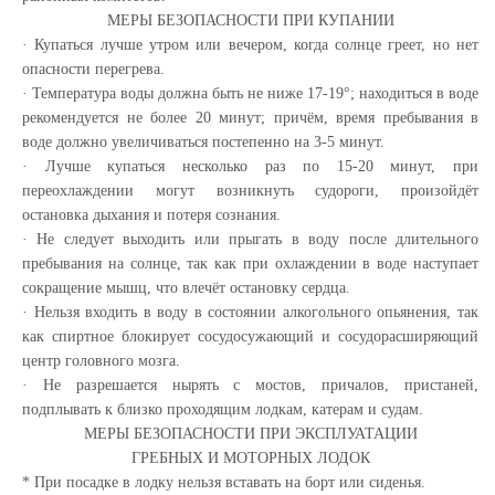
МЕРЫ БЕЗОПАСНОСТИ ПРИ КУПАНИИ
· Купаться лучше утром или вечером, когда солнце греет, но нет
опасности перегрева.
· Температура воды должна быть не ниже 17-19°; находиться в воде
рекомендуется не более 20 минут; причём, время пребывания в
воде должно увеличиваться постепенно на 3-5 минут.
· Лучше купаться несколько раз по 15-20 минут, при
переохлаждении могут возникнуть судороги, произойдёт
остановка дыхания и потеря сознания.
· Не следует выходить или прыгать в воду после длительного
пребывания на солнце, так как при охлаждении в воде наступает
сокращение мышц, что влечёт остановку сердца.
· Нельзя входить в воду в состоянии алкогольного опьянения, так
как спиртное блокирует сосудосужающий и сосудорасширяющий
центр головного мозга.
· Не разрешается нырять с мостов, причалов, пристаней,
подплывать к близко проходящим лодкам, катерам и судам.
МЕРЫ БЕЗОПАСНОСТИ ПРИ ЭКСПЛУАТАЦИИ
ГРЕБНЫХ И МОТОРНЫХ ЛОДОК
* При посадке в лодку нельзя вставать на борт или сиденья.