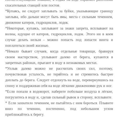
спасательных станций или постов.
*Купаясь, не следует заплывать за буйки, указывающие границу
заплыва, ибо дальше могут быть ямы, места с сильным течением,
движение катеров, гидроциклов, лодок.
*Некоторые, купаясь, заплывают за знаки запрета, всплывают на
волны, идущие от катеров, гидроциклов, лодок. Этого ни в коем
случае делать нельзя - можно попасть под лопасти винта и
поплатиться своей жизнью.
*Немало бывает случаев, когда отдельные товарищи, бравируя
своим мастерством, уплывают далеко от берега, купаются в
запретных районах, прыгают в воду в незнакомых местах.
*Уплыв далеко можно не рассчитать своих сил, поэтому,
почувствовав усталость, не теряйтесь и не стремитесь быстрее
доплыть до берега. Следует отдохнуть на воде, перевернувшись на
спину и поддерживая себя на воде лёгкими движениями рук и ног.
*Если попали в водоворот, наберите побольше воздуха в лёгкие,
погрузитесь в воду и, сделав сильный рывок в сторону, всплывите.
* Если захватило течением, не пытайтесь с ним бороться. Плывите
вниз по течению, постепенно, под небольшим углом
приближайтесь к берегу.