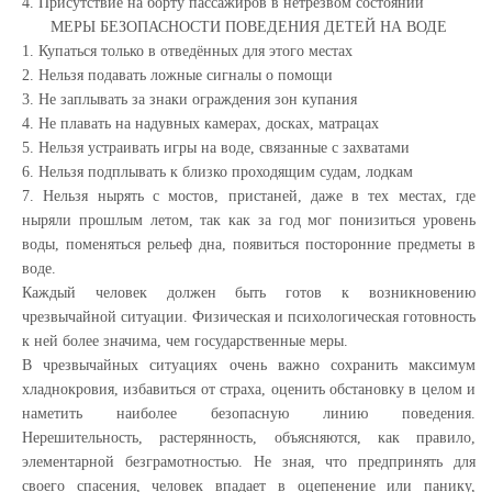
4. Присутствие на борту пассажиров в нетрезвом состоянии
МЕРЫ БЕЗОПАСНОСТИ ПОВЕДЕНИЯ ДЕТЕЙ НА ВОДЕ
1. Купаться только в отведённых для этого местах
2. Нельзя подавать ложные сигналы о помощи
3. Не заплывать за знаки ограждения зон купания
4. Не плавать на надувных камерах, досках, матрацах
5. Нельзя устраивать игры на воде, связанные с захватами
6. Нельзя подплывать к близко проходящим судам, лодкам
7. Нельзя нырять с мостов, пристаней, даже в тех местах, где
ныряли прошлым летом, так как за год мог понизиться уровень
воды, поменяться рельеф дна, появиться посторонние предметы в
воде.
Каждый человек должен быть готов к возникновению
чрезвычайной ситуации. Физическая и психологическая готовность
к ней более значима, чем государственные меры.
В чрезвычайных ситуациях очень важно сохранить максимум
хладнокровия, избавиться от страха, оценить обстановку в целом и
наметить наиболее безопасную линию поведения.
Нерешительность, растерянность, объясняются, как правило,
элементарной безграмотностью. Не зная, что предпринять для
своего спасения, человек впадает в оцепенение или панику,