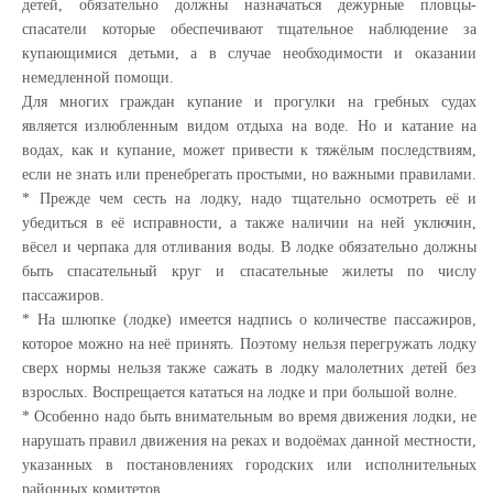
детей, обязательно должны назначаться дежурные пловцы-
спасатели которые обеспечивают тщательное наблюдение за
купающимися детьми, а в случае необходимости и оказании
немедленной помощи.
Для многих граждан купание и прогулки на гребных судах
является излюбленным видом отдыха на воде. Но и катание на
водах, как и купание, может привести к тяжёлым последствиям,
если не знать или пренебрегать простыми, но важными правилами.
* Прежде чем сесть на лодку, надо тщательно осмотреть её и
убедиться в её исправности, а также наличии на ней уключин,
вёсел и черпака для отливания воды. В лодке обязательно должны
быть спасательный круг и спасательные жилеты по числу
пассажиров.
* На шлюпке (лодке) имеется надпись о количестве пассажиров,
которое можно на неё принять. Поэтому нельзя перегружать лодку
сверх нормы нельзя также сажать в лодку малолетних детей без
взрослых. Воспрещается кататься на лодке и при большой волне.
* Особенно надо быть внимательным во время движения лодки, не
нарушать правил движения на реках и водоёмах данной местности,
указанных в постановлениях городских или исполнительных
районных комитетов.