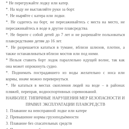
* Не перегружайте лодку или катер.
*. На ходу не выставляйте руки за борт.
*. Не ныряйте с катера или лодки.
*. Не садитесь на борт, не пересаживайтесь с места на место, не
пересаживайтесь в воде в другие плавсредства.
*. Не берите с собой детей до 7 лет и не разрешайте пользоваться
плавсредствами детям до 16 лет.
*. Не разрешается кататься в тумане, вблизи шлюзов, плотин, а
также останавливаться вблизи мостов или под ними.
* Нельзя ставить борт лодок параллельно идущей волне, так как
она может опрокинуть судно.
*. Поднимать пострадавшего из воды желательно с носа или
кормы, иначе можно перевернуться.
*. Не кататься в местах скопления людей на воде – в районах
пляжей, переправ, водноспортивных соревнований.
НАИБОЛЕЕ ТИПИЧНЫЕ НАРУШЕНИЯ МЕР БЕЗОПАСНОСТИ И
ПРАВИЛ ЭКСПЛУАТАЦИИ ПЛАВСРЕДСТВ
1. Плавание на неисправной лодке или катере
2. Превышение нормы грузоподъёмности
3. Плавание без спасательных средств