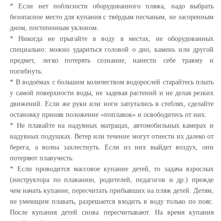
* Если нет поблизости оборудованного пляжа, надо выбрать
безопасное место для купания с твёрдым песчаным, не засоренным
дном, постепенным уклоном.
* Никогда не прыгайте в воду в местах, не оборудованных
специально: можно удариться головой о дно, камень или другой
предмет, легко потерять сознание, нанести себе травму и
погибнуть.
* В водоёмах с большим количеством водорослей старайтесь плыть
у самой поверхности воды, не задевая растений и не делая резких
движений. Если же руки или ноги запутались в стеблях, сделайте
остановку приняв положение «поплавок» и освободитесь от них.
* Не плавайте на надувных матрацах, автомобильных камерах и
надувных подушках. Ветер или течение могут отнести их далеко от
берега, а волна захлестнуть. Если из них выйдет воздух, они
потеряют плавучесть.
* Если проводится массовое купание детей, то задача взрослых
(инструктора по плаванию, родителей, педагогов и др.) прежде
чем начать купание, пересчитать прибывших на пляж детей. Детям,
не умеющим плавать, разрешается входить в воду только по пояс.
После купания детей снова пересчитывают. На время купания