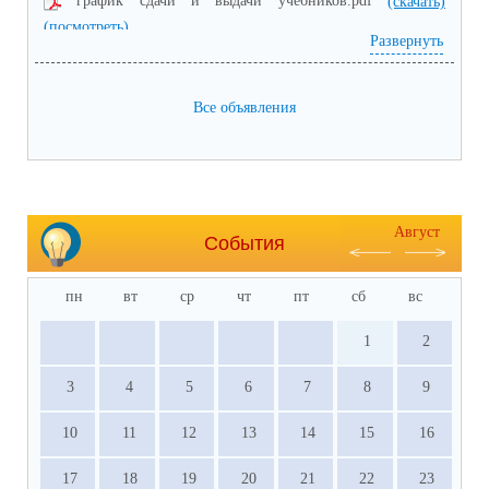
график сдачи и выдачи учебников.pdf
(скачать)
(посмотреть)
Развернуть
Все объявления
Август
События
пн
вт
ср
чт
пт
сб
вс
1
2
3
4
5
6
7
8
9
10
11
12
13
14
15
16
17
18
19
20
21
22
23