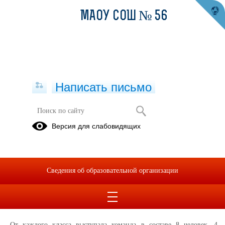
МАОУ СОШ № 56
Написать письмо
Соревнования по «шорт-треку»
Версия для слабовидящих
30.03.2024
С 18 по 22 марта в игровом зале МАОУ СОШ №56, среди учащихся
начальной школы, проходили соревнования по «шорт-треку».
Сведения об образовательной организации
«Шорт-трек» - это эстафетный бег по виражу, один из самых
зрелищных видов состязаний, который проходит традиционно в
нашей школе.
От каждого класса выступала команда в составе 8 человек, 4