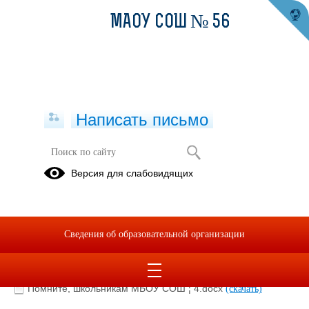
МАОУ СОШ № 56
Написать письмо
Безопасное движение в осенний
Версия для слабовидящих
период
21.10.2019
Сведения об образовательной организации
Безопасное движение на дороге в осенний период.pptx
(скачать)
Помните, родителям МБОУ СОШ ¦ 4.docx
(скачать)
Помните, школьникам МБОУ СОШ ¦ 4.docx
(скачать)